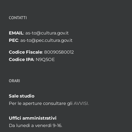
CONTATTI
EMAIL
: as-to@cultura.gov.it
PEC
: as-to@pec.cultura.gov.it
Codice Fiscale
: 80090580012
Codice IPA
: N9Q5OE
ORARI
Sale studio
Per le aperture consultare gli
AVVISI.
Uffici amministrativi
Da lunedì a venerdì 9-16.