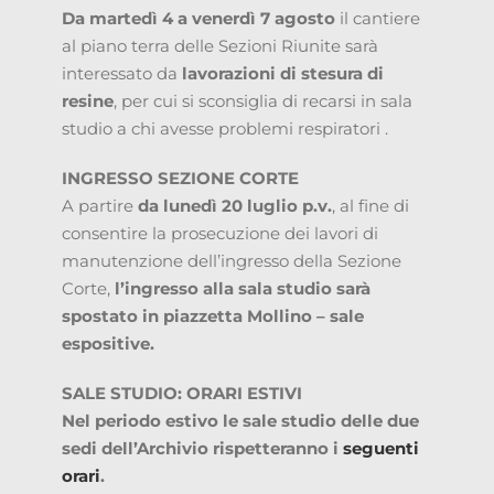
Da martedì 4 a venerdì 7 agosto
il cantiere
al piano terra delle Sezioni Riunite sarà
interessato da
lavorazioni di stesura di
resine
, per cui si sconsiglia di recarsi in sala
studio a chi avesse problemi respiratori .
INGRESSO SEZIONE CORTE
A partire
da lunedì 20 luglio p.v.
, al fine di
consentire la prosecuzione dei lavori di
manutenzione dell’ingresso della Sezione
Corte,
l’ingresso alla sala studio sarà
spostato in piazzetta Mollino – sale
espositive.
SALE STUDIO: ORARI ESTIVI
Nel periodo estivo le sale studio delle due
sedi dell’Archivio rispetteranno i
seguenti
orari
.