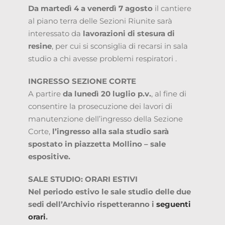
Da martedì 4 a venerdì 7 agosto
il cantiere
al piano terra delle Sezioni Riunite sarà
interessato da
lavorazioni di stesura di
resine
, per cui si sconsiglia di recarsi in sala
studio a chi avesse problemi respiratori .
INGRESSO SEZIONE CORTE
A partire
da lunedì 20 luglio p.v.
, al fine di
consentire la prosecuzione dei lavori di
manutenzione dell’ingresso della Sezione
Corte,
l’ingresso alla sala studio sarà
spostato in piazzetta Mollino – sale
espositive.
SALE STUDIO: ORARI ESTIVI
Nel periodo estivo le sale studio delle due
sedi dell’Archivio rispetteranno i
seguenti
orari
.