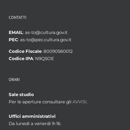
CONTATTI
EMAIL
: as-to@cultura.gov.it
PEC
: as-to@pec.cultura.gov.it
Codice Fiscale
: 80090580012
Codice IPA
: N9Q5OE
ORARI
Sale studio
Per le aperture consultare gli
AVVISI.
Uffici amministrativi
Da lunedì a venerdì 9-16.