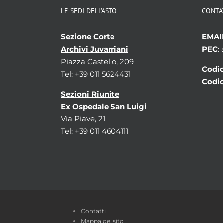
LE SEDI DELL’ASTO
CONTA
Sezione Corte
EMAI
Archivi Juvarriani
PEC
:
Piazza Castello, 209
Codic
Tel: +39 011 5624431
Codic
Sezioni Riunite
Ex Ospedale San Luigi
Via Piave, 21
Tel: +39 011 4604111
Contatti
Mappa del sito