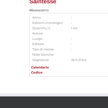
Saintesse
Manoscritto
Anno
-
Estremi cronologici
-
Quantitï¿½
1 vol.
Autore
Luogo
-
Editore
-
Tipo di risorsa
-
Note Storiche
Segnatura
Jb.II.21 bis
Calendario
Codice