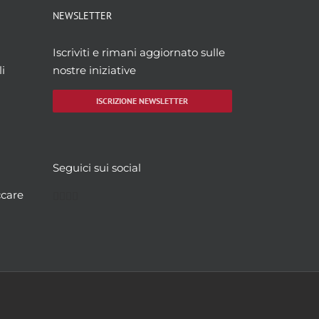
NEWSLETTER
Iscriviti e rimani aggiornato sulle
i
nostre iniziative
ISCRIZIONE NEWSLETTER
Seguici sui social
Facebook
Twitter
YouTube
Instagram
ccare