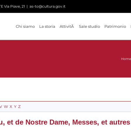
 Via Piave, 21
|
as-to@cultura.gov.it
Chi siamo
La storia
AttivitÃ
Sale studio
Patrimonio
Hom
V
W
X
Y
Z
, et de Nostre Dame, Messes, et autres 