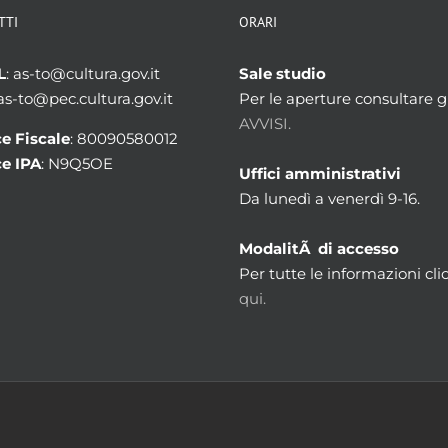
TTI
ORARI
L
: as-to@cultura.gov.it
Sale studio
 as-to@pec.cultura.gov.it
Per le aperture consultare gl
AVVISI.
e Fiscale
: 80090580012
e IPA
: N9Q5OE
Uffici amministrativi
Da lunedì a venerdì 9-16.
ModalitÃ di accesso
Per tutte le informazioni cli
qui.