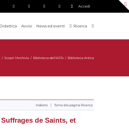
Accedi
Didattica
Avvisi
News ed eventi
Ricerca
e
/
Scopri l'Archivio
/
Biblioteca dell'ASTo
/
Biblioteca Antica
|
Indietro
Torna alla pagina Ricerca
Suffrages de Saints, et