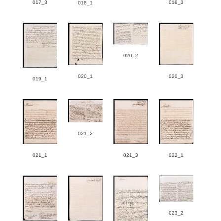
017_3
018_3
018_1
020_2
020_1
020_3
019_1
021_2
021_1
021_3
022_1
023_2