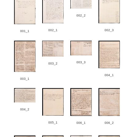
002_2
002_1
002_3
001_1
003_3
003_2
004_1
003_1
004_2
005_1
006_1
006_2