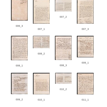
007_2
006_3
007_1
007_3
008_2
009_1
008_3
008_1
010_2
009_2
010_1
011_1