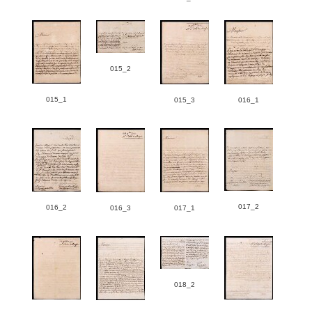
015_2
015_1
015_3
016_1
017_2
016_2
016_3
017_1
018_2