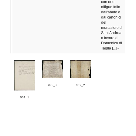
con orto
attiguo fatta
dall'abate e
dai canonici
del
monastero di
Sant'Andrea
a favore di
Domenico di
Taglia [...] -
002_1
002_2
001_1