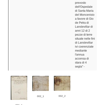
prevosto
dell'Ospedale
di Santa Maria
del Moncenisio
a favore di Gio
de Petra di
Lanslevillar di
anni 12 di 2
pezze di terre
situate nelle fini
di Lanslevillar
ivi coerenziate
mediante
l'annua
accensa di
stara di 4
segla" -
002_2
002_1