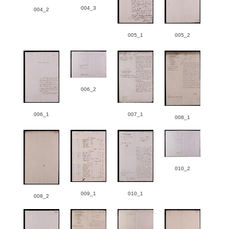
004_3
004_2
005_1
005_2
006_2
006_1
007_1
008_1
010_2
009_1
010_1
008_2