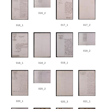
016_2
017_1
017_2
016_1
019_2
019_1
018_1
018_2
020_2
020_1
021_1
020_3