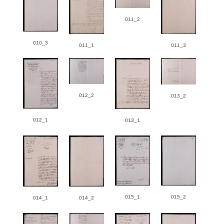
011_2
010_3
011_1
011_3
012_2
013_2
012_1
013_1
015_1
015_2
014_1
014_2