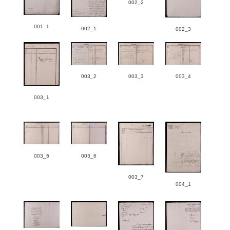
002_2
001_1
002_1
002_3
003_2
003_3
003_4
003_1
003_5
003_6
003_7
004_1