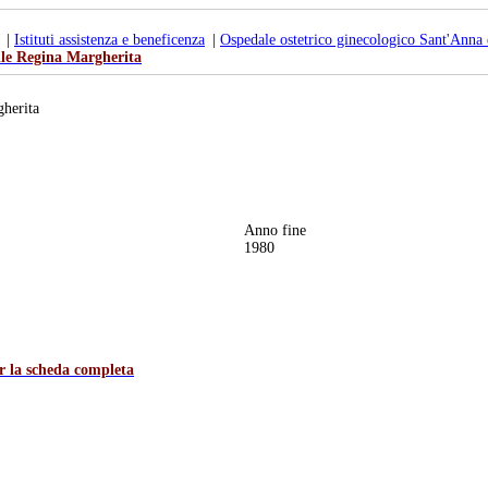
|
Istituti assistenza e beneficenza
|
Ospedale ostetrico ginecologico Sant'Anna 
ile Regina Margherita
gherita
Anno fine
1980
er la scheda completa