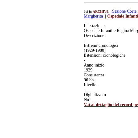
Sezione Corte
Sei in
ARCHIVI
:
Margherita
|
Ospedale Infant
Intestazione
Ospedale Infantile Regina Mar
Descrizione
-
Estremi cronologici
(1929-1980)
Estensioni cronologiche
-
Anno inizio
1929
Consistenza
96 bb.
Livello
-
Digitalizzato
No
Vai al dettaglio del record p