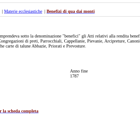
|
Materie ecclesiastiche
|
Benefizi di qua dai monti
prendeva sotto la denominazione "benefici" gli Atti relativi alla rendita benefic
 Congregazioni di preti, Parrocchiali, Cappellanie, Pievanie, Arcipreture, Canoni
he carte di talune Abbazie, Priorati e Prevosture.
Anno fine
1787
er la scheda completa