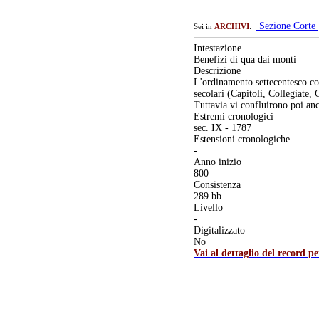
Sezione Corte
Sei in
ARCHIVI
:
Intestazione
Benefizi di qua dai monti
Descrizione
L'ordinamento settecentesco com
secolari (Capitoli, Collegiate,
Tuttavia vi confluirono poi anc
Estremi cronologici
sec. IX - 1787
Estensioni cronologiche
-
Anno inizio
800
Consistenza
289 bb.
Livello
-
Digitalizzato
No
Vai al dettaglio del record p