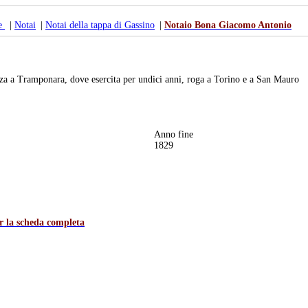
te
|
Notai
|
Notai della tappa di Gassino
|
Notaio Bona Giacomo Antonio
zza a Tramponara, dove esercita per undici anni, roga a Torino e a San Mauro
Anno fine
1829
er la scheda completa