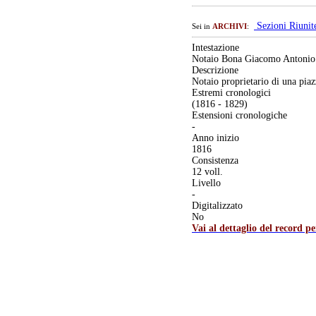
Sezioni Riuni
Sei in
ARCHIVI
:
Intestazione
Notaio Bona Giacomo Antonio
Descrizione
Notaio proprietario di una pia
Estremi cronologici
(1816 - 1829)
Estensioni cronologiche
-
Anno inizio
1816
Consistenza
12 voll.
Livello
-
Digitalizzato
No
Vai al dettaglio del record p