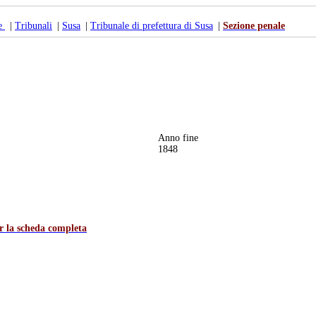
te
|
Tribunali
|
Susa
|
Tribunale di prefettura di Susa
|
Sezione penale
Anno fine
1848
er la scheda completa