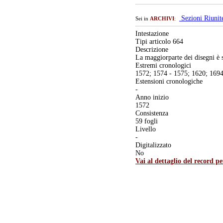
Sezioni Riuni
Sei in
ARCHIVI
:
Intestazione
Tipi articolo 664
Descrizione
La maggiorparte dei disegni è 
Estremi cronologici
1572; 1574 - 1575; 1620; 169
Estensioni cronologiche
-
Anno inizio
1572
Consistenza
59 fogli
Livello
-
Digitalizzato
No
Vai al dettaglio del record p