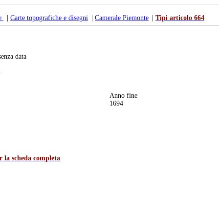
te
|
Carte topografiche e disegni
|
Camerale Piemonte
|
Tipi articolo 664
senza data
4
Anno fine
1694
er la scheda completa