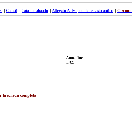
te
|
Catasti
|
Catasto sabaudo
|
Allegato A. Mappe del catasto antico
|
Circonda
Anno fine
1789
er la scheda completa