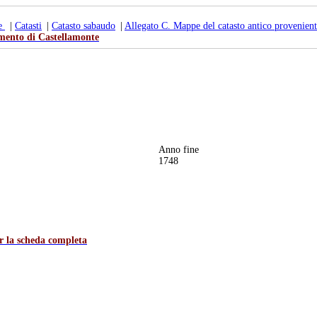
te
|
Catasti
|
Catasto sabaudo
|
Allegato C. Mappe del catasto antico provenient
ento di Castellamonte
Anno fine
1748
er la scheda completa