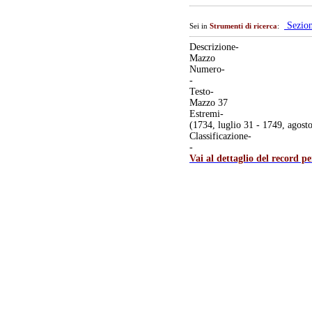
Sezio
Sei in
Strumenti di ricerca
:
Descrizione-
Mazzo
Numero-
-
Testo-
Mazzo 37
Estremi-
(1734, luglio 31 - 1749, agost
Classificazione-
-
Vai al dettaglio del record p