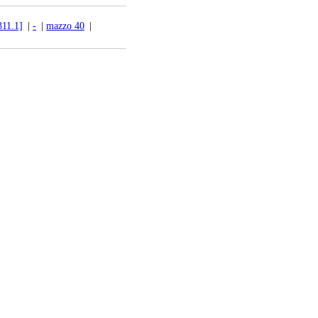
311.1]
|
-
|
mazzo 40
|