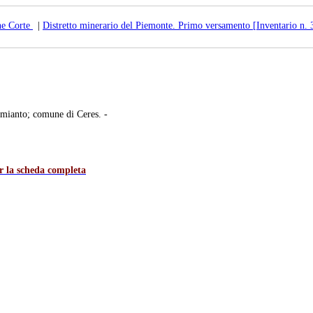
ne Corte
|
Distretto minerario del Piemonte. Primo versamento [Inventario n. 
 amianto; comune di Ceres. -
er la scheda completa