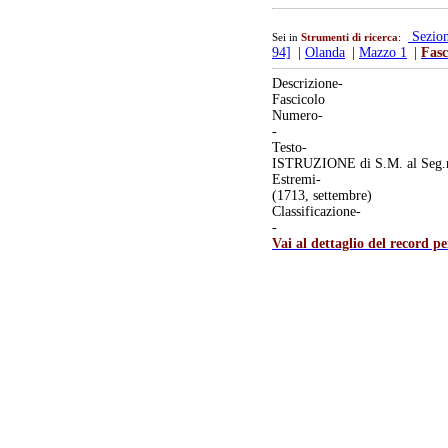
Sezio
Sei in
Strumenti di ricerca
:
94]
|
Olanda
|
Mazzo 1
|
Fasc
Descrizione-
Fascicolo
Numero-
-
Testo-
ISTRUZIONE di S.M. al Seg.ro D
Estremi-
(1713, settembre)
Classificazione-
-
Vai al dettaglio del record p