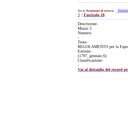
Sezio
Sei in
Strumenti di ricerca
:
3
|
Fascicolo 18
Descrizione-
Mazzo 3
Numero-
-
Testo-
REGOLAMENTO per la Esposizio
Estremi-
(1797, gennaio 6)
Classificazione-
-
Vai al dettaglio del record p