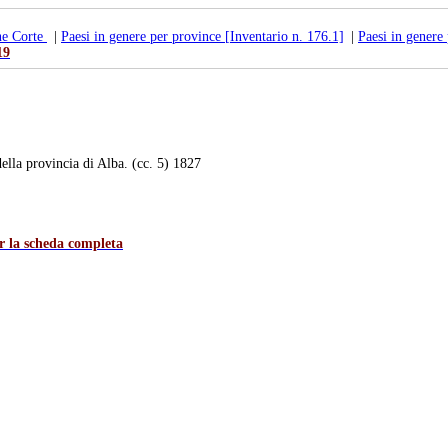
ne Corte
|
Paesi in genere per province [Inventario n. 176.1]
|
Paesi in genere
19
lla provincia di Alba. (cc. 5) 1827
er la scheda completa