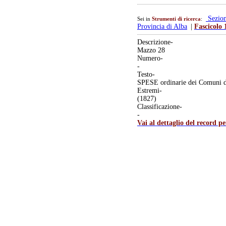
Sezio
Sei in
Strumenti di ricerca
:
Provincia di Alba
|
Fascicolo 
Descrizione-
Mazzo 28
Numero-
-
Testo-
SPESE ordinarie dei Comuni de
Estremi-
(1827)
Classificazione-
-
Vai al dettaglio del record p