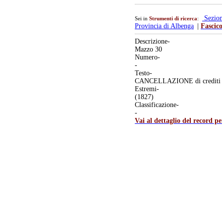
Sezio
Sei in
Strumenti di ricerca
:
Provincia di Albenga
|
Fascico
Descrizione-
Mazzo 30
Numero-
-
Testo-
CANCELLAZIONE di crediti dei 
Estremi-
(1827)
Classificazione-
-
Vai al dettaglio del record p