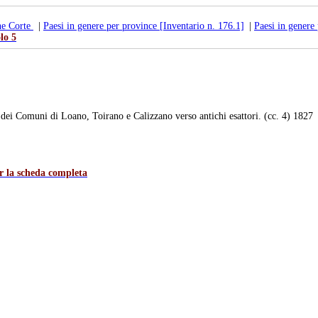
ne Corte
|
Paesi in genere per province [Inventario n. 176.1]
|
Paesi in genere
lo 5
Comuni di Loano, Toirano e Calizzano verso antichi esattori. (cc. 4) 1827
er la scheda completa