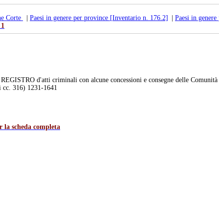
ne Corte
|
Paesi in genere per province [Inventario n. 176.2]
|
Paesi in genere
 1
O d'atti criminali con alcune concessioni e consegne delle Comunità di 
i cc. 316) 1231-1641
er la scheda completa