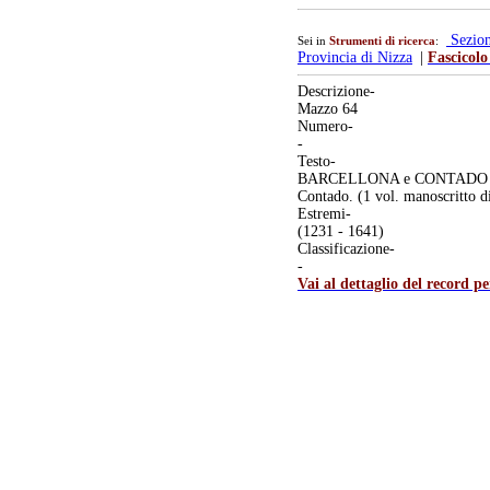
Sezio
Sei in
Strumenti di ricerca
:
Provincia di Nizza
|
Fascicolo
Descrizione-
Mazzo 64
Numero-
-
Testo-
BARCELLONA e CONTADO REGISTR
Contado. (1 vol. manoscritto d
Estremi-
(1231 - 1641)
Classificazione-
-
Vai al dettaglio del record p