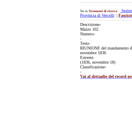
Sezio
Sei in
Strumenti di ricerca
:
Provincia di Vercelli
|
Fascico
Descrizione-
Mazzo 102
Numero-
-
Testo-
RIUNIONE del mandamento di Bal
novembre 1836
Estremi-
(1836, novembre 18)
Classificazione-
-
Vai al dettaglio del record p