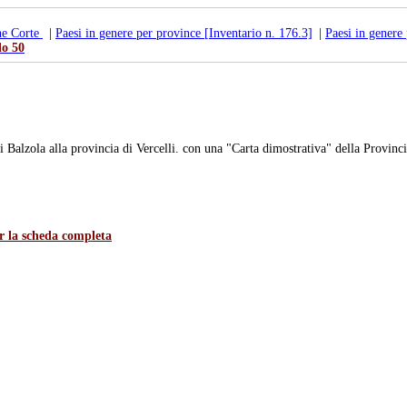
ne Corte
|
Paesi in genere per province [Inventario n. 176.3]
|
Paesi in genere
lo 50
zola alla provincia di Vercelli. con una "Carta dimostrativa" della Provincia.
er la scheda completa