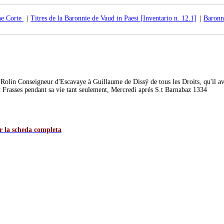
ne Corte
|
Titres de la Baronnie de Vaud in Paesi [Inventario n. 12.1]
|
Baronn
 Rolin Conseigneur d'Escavaye à Guillaume de Dissÿ de tous les Droits, qu'il avo
t Frasses pendant sa vie tant seulement, Mercredi aprés S.t Barnabaz 1334
er la scheda completa