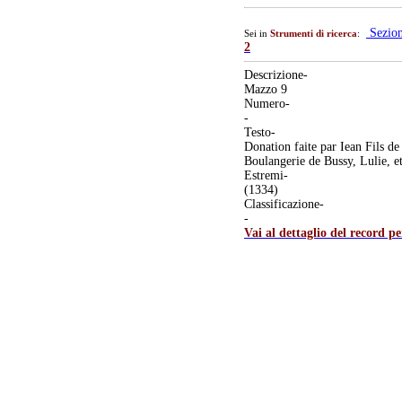
Sezio
Sei in
Strumenti di ricerca
:
2
Descrizione-
Mazzo 9
Numero-
-
Testo-
Donation faite par Iean Fils de
Boulangerie de Bussy, Lulie, e
Estremi-
(1334)
Classificazione-
-
Vai al dettaglio del record p