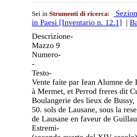
Sezion
Sei in
Strumenti di ricerca
:
in Paesi [Inventario n. 12.1]
|
B
Descrizione-
Mazzo 9
Numero-
-
Testo-
Vente faite par Iean Alumne de 
à Mermet, et Perrod freres dit Cu
Boulangerie des lieux de Bussy, 
50. sols de Lausane, sous la res
de Lausane en faveur de Guilla
Estremi-