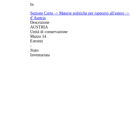
In
Sezione Corte -> Materie politiche per rapporto all'estero -> L
d’Austria
Descrizione
AUSTRIA
Unità di conservazione
Mazzo 14.
Estremi
-
Stato
Inventariata