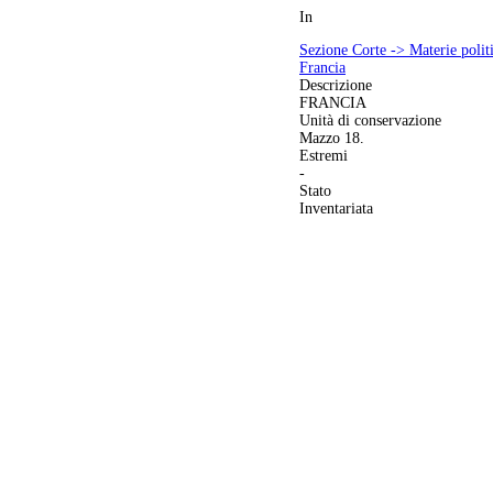
In
Sezione Corte -> Materie politic
Francia
Descrizione
FRANCIA
Unità di conservazione
Mazzo 18.
Estremi
-
Stato
Inventariata