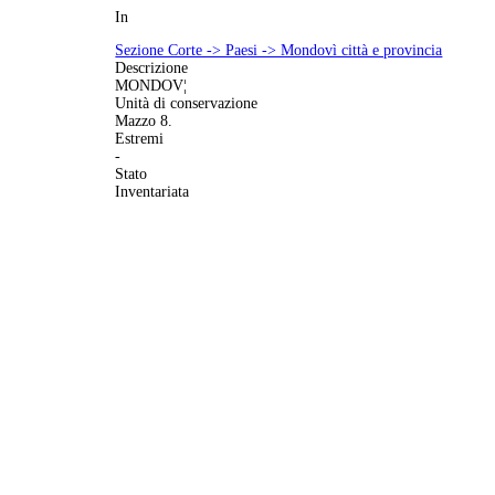
In
Sezione Corte -> Paesi -> Mondovì città e provincia
Descrizione
MONDOV¦
Unità di conservazione
Mazzo 8.
Estremi
-
Stato
Inventariata