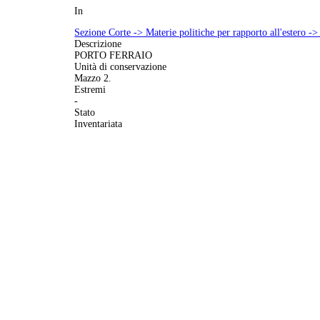
In
Sezione Corte -> Materie politiche per rapporto all'estero -
Descrizione
PORTO FERRAIO
Unità di conservazione
Mazzo 2.
Estremi
-
Stato
Inventariata