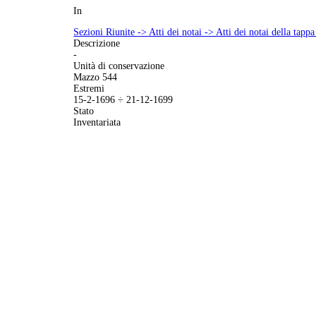
In
Sezioni Riunite -> Atti dei notai -> Atti dei notai della ta
Descrizione
-
Unità di conservazione
Mazzo 544
Estremi
15-2-1696 ÷ 21-12-1699
Stato
Inventariata