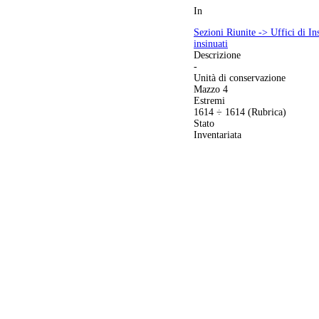
In
Sezioni Riunite -> Uffici di In
insinuati
Descrizione
-
Unità di conservazione
Mazzo 4
Estremi
1614 ÷ 1614 (Rubrica)
Stato
Inventariata