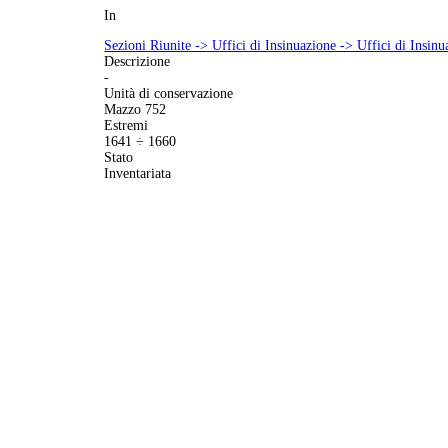
In
Sezioni Riunite -> Uffici di Insinuazione -> Uffici di Ins
Descrizione
-
Unità di conservazione
Mazzo 752
Estremi
1641 ÷ 1660
Stato
Inventariata