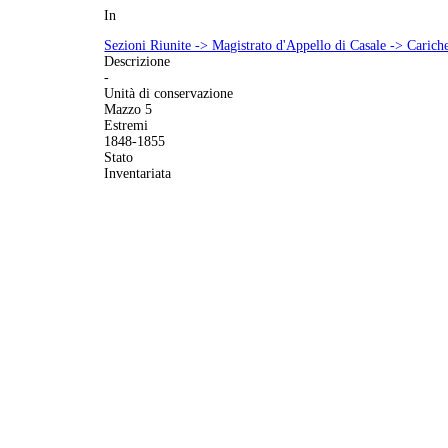
In
Sezioni Riunite -> Magistrato d'Appello di Casale -> Carich
Descrizione
-
Unità di conservazione
Mazzo 5
Estremi
1848-1855
Stato
Inventariata