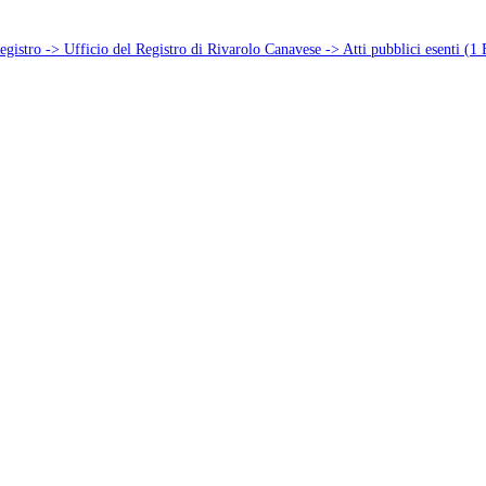
egistro -> Ufficio del Registro di Rivarolo Canavese -> Atti pubblici esenti (1 