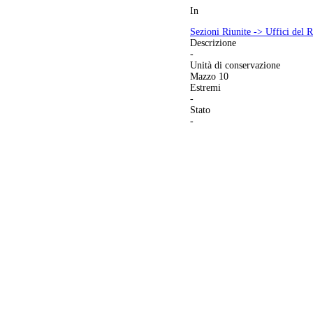
In
Sezioni Riunite -> Uffici del R
Descrizione
-
Unità di conservazione
Mazzo 10
Estremi
-
Stato
-