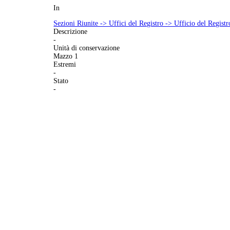
In
Sezioni Riunite -> Uffici del Registro -> Ufficio del Registr
Descrizione
-
Unità di conservazione
Mazzo 1
Estremi
-
Stato
-