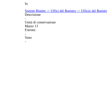
In
Sezioni Riunite -> Uffici del Registro -> Ufficio del Registr
Descrizione
-
Unità di conservazione
Mazzo 13
Estremi
-
Stato
-