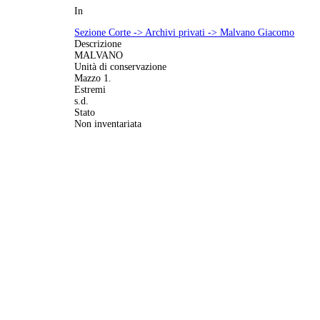
In
Sezione Corte -> Archivi privati -> Malvano Giacomo
Descrizione
MALVANO
Unità di conservazione
Mazzo 1.
Estremi
s.d.
Stato
Non inventariata