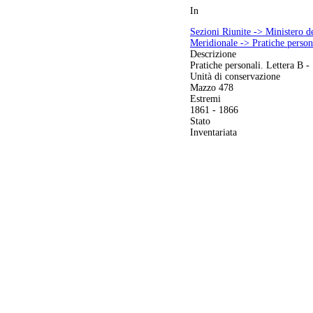
In
Sezioni Riunite -> Ministero de
Meridionale -> Pratiche persona
Descrizione
Pratiche personali. Lettera B -
Unità di conservazione
Mazzo 478
Estremi
1861 - 1866
Stato
Inventariata