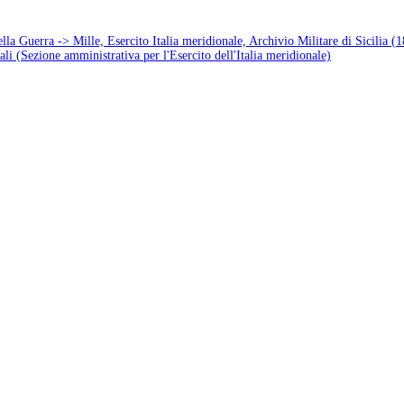
lla Guerra -> Mille, Esercito Italia meridionale, Archivio Militare di Sicilia (
li (Sezione amministrativa per l'Esercito dell'Italia meridionale)