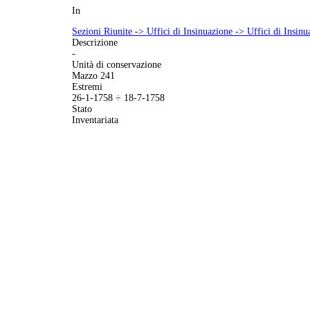
In
Sezioni Riunite -> Uffici di Insinuazione -> Uffici di Insin
Descrizione
-
Unità di conservazione
Mazzo 241
Estremi
26-1-1758 ÷ 18-7-1758
Stato
Inventariata