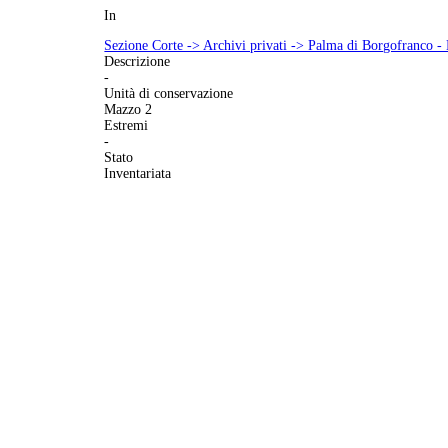
In
Sezione Corte -> Archivi privati -> Palma di Borgofranco -
Descrizione
-
Unità di conservazione
Mazzo 2
Estremi
-
Stato
Inventariata