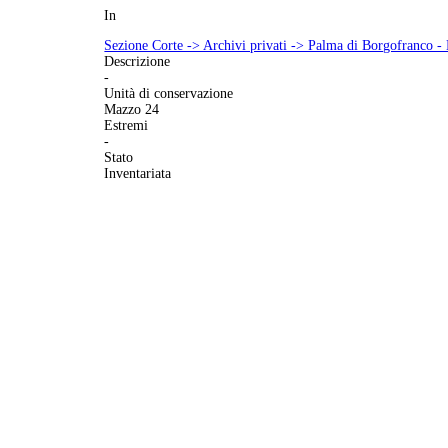
In
Sezione Corte -> Archivi privati -> Palma di Borgofranco -
Descrizione
-
Unità di conservazione
Mazzo 24
Estremi
-
Stato
Inventariata