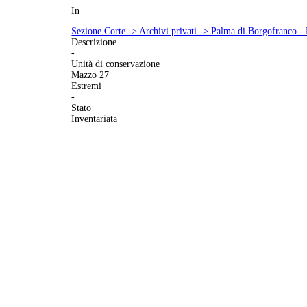
In
Sezione Corte -> Archivi privati -> Palma di Borgofranco -
Descrizione
-
Unità di conservazione
Mazzo 27
Estremi
-
Stato
Inventariata