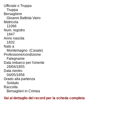
Ufficiale o Truppa
Truppa
Bersagliere
Gioanni Battista Vairo
Matricola
11066
Num. registro
1847
Anno nascita
1832
Nato a
Montemagno (Casale)
Professione/condizione
Falegname
Data imbarco per l'oriente
28/04/1855
Data rientro
04/05/1856
Grado alla partenza
Soldato
Raccolta
Bersaglieri in Crimea
Vai al dettaglio del record per la scheda completa