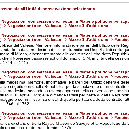
associata all'Unità di conservazione selezionata:
 Negoziazioni con svizzeri e vallesani in Materie politiche per rapp
6] -> Negoziazioni con i Vallesani -> Mazzo 1 d'addizione
 Negoziazioni con svizzeri e vallesani in Materie politiche per rapp
6] -> Negoziazioni con i Vallesani -> Mazzo 1 d'addizione -> Fascic
bblica del Vallese, Memorie, informative, e pareri dell'Ufficio delle Reg
anda fatta dalla medesima del libero transito nei Regj Stati di certa qua
amera di Milano, dipendentemente alle convenzioni, che detta Repubbli
che il Novarese passasse sotto il dominio di S.M. in virtù della cession
. 1744. in 1745
 Negoziazioni con svizzeri e vallesani in Materie politiche per rapp
6] -> Negoziazioni con i Vallesani -> Mazzo 1 d'addizione -> Fascic
ella medesima, Memorie, informative, e pareri dell'Uffizio generale dell
ttative seguite con quella Repubblica per la stipulazione di un contratto s
 della medesima secondo la riserva espressa nella convenzione provvisi
hiuso li 10. aprile 1748; e le dimande fattesi per parte di detta Repubbl
aggiore somministranza di sali di quella portata da detto contratto, att
va. 1746. al 1762
 Negoziazioni con svizzeri e vallesani in Materie politiche per rapp
6] -> Negoziazioni con i Vallesani -> Mazzo 1 d'addizione -> Fascic
raités existans entre la Royale Maison de Savoye et la République de Va
ds de confins, et de traite foraine. 1775