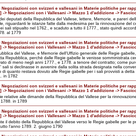
 Negoziazioni con svizzeri e vallesani in Materie politiche per rapp
6] -> Negoziazioni con i Vallesani -> Mazzo 1 d'addizione -> Fascic
i deputati della Repubblica del Vallese, lettere, Memorie, e pareri dell
e, riguardanti le istanze fatte dalla medesima per la rinnovazione del c
 sali stipualto nel 1762., e scaduto a tutto il 1777., stato quindi accord
78. al 1779
 Negoziazioni con svizzeri e vallesani in Materie politiche per rapp
6] -> Negoziazioni con i Vallesani -> Mazzo 1 d'addizione -> Fascic
ubblica del Vallese, e Memorie dell'Uffizio generale delle Regie gabelle,
ta Repubblica, perchè dalle Regie gabelle le venisse somministrata certa
vato di meno negli anni 1777., e 1778. a tenore del contratto; come pur
e' sali si declinasse in avvenire dalla solita strada designata nella conv
o di quanto restava dovuto alle Regie gabelle per i sali provvisti a detta
. in 1782
 Negoziazioni con svizzeri e vallesani in Materie politiche per rapp
6] -> Negoziazioni con i Vallesani -> Mazzo 1 d'addizione -> Fascic
e relative alle dimande della Repubblica del Vallese per la rinnovazione
. 1788. in 1789
 Negoziazioni con svizzeri e vallesani in Materie politiche per rapp
6] -> Negoziazioni con i Vallesani -> Mazzo 1 d'addizione -> Fascic
 il debito della Repubblica del Vallese verso le Regie gabelle per le pr
utto l'anno 1789. 2. giugno 1790