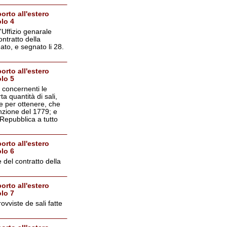
orto all'estero
olo 4
'Uffizio genarale
ontratto della
ato, e segnato li 28.
orto all'estero
olo 5
 concernenti le
 quantità di sali,
e per ottenere, che
enzione del 1779; e
 Repubblica a tutto
orto all'estero
olo 6
 del contratto della
orto all'estero
olo 7
ovviste de sali fatte