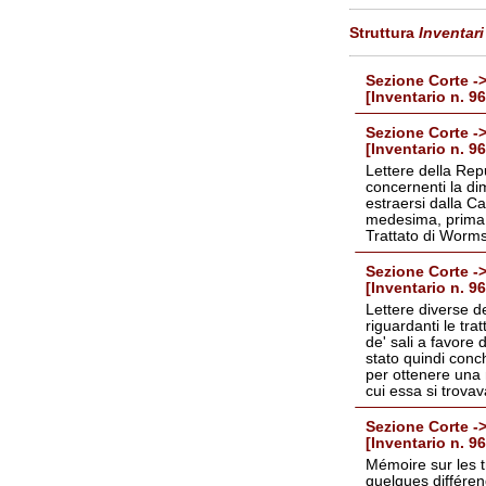
Struttura
Inventari
Sezione Corte ->
[Inventario n. 9
Sezione Corte ->
[Inventario n. 9
Lettere della Repu
concernenti la dim
estraersi dalla C
medesima, prima, 
Trattato di Worms
Sezione Corte ->
[Inventario n. 9
Lettere diverse d
riguardanti le tra
de' sali a favore
stato quindi conc
per ottenere una m
cui essa si trova
Sezione Corte ->
[Inventario n. 9
Mémoire sur les t
quelques différen