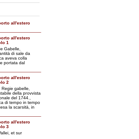
orto all'estero
orto all'estero
olo 1
ie Gabelle,
ntità di sale da
ca aveva colla
e portata dal
orto all'estero
olo 2
e Regie gabelle,
tabile della provvista
onale del 1744.,
ica di tempo in tempo
esa la scarsità, in
orto all'estero
olo 3
llei, et sur