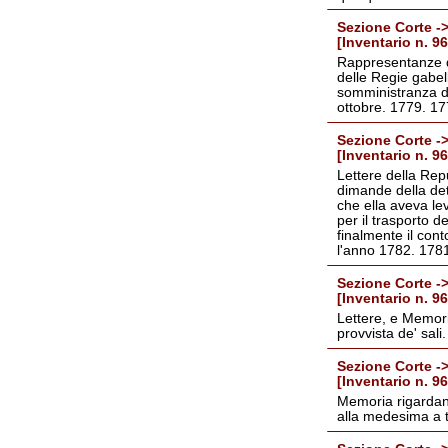
Sezione Corte ->
[Inventario n. 9
Rappresentanze de
delle Regie gabell
somministranza dei
ottobre. 1779. 17
Sezione Corte ->
[Inventario n. 9
Lettere della Rep
dimande della det
che ella aveva le
per il trasporto d
finalmente il cont
l'anno 1782. 1781
Sezione Corte ->
[Inventario n. 9
Lettere, e Memori
provvista de' sali
Sezione Corte ->
[Inventario n. 9
Memoria rigardante
alla medesima a t