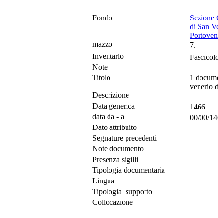
Fondo
Sezione 
di San Ve
Portoven
mazzo
7.
Inventario
Fascicol
Note
Titolo
1 documen
venerio d
Descrizione
Data generica
1466
data da - a
00/00/14
Dato attribuito
Segnature precedenti
Note documento
Presenza sigilli
Tipologia documentaria
Lingua
Tipologia_supporto
Collocazione