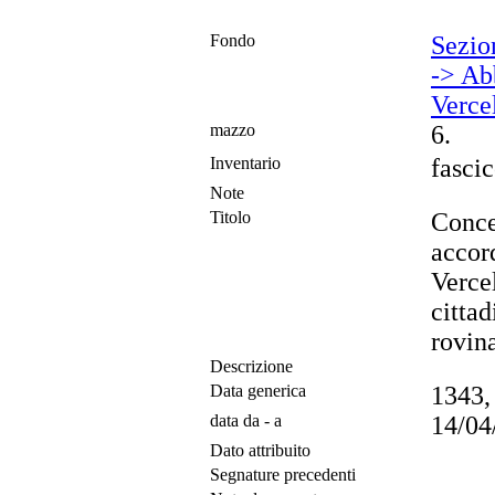
Fondo
Sezio
-> Ab
Vercel
mazzo
6.
Inventario
fasci
Note
Titolo
Conce
accor
Verce
cittad
rovina
Descrizione
Data generica
1343,
data da - a
14/04
Dato attribuito
Segnature precedenti