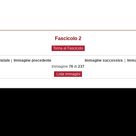
Fascicolo 2
Torna al Fascicolo
iziale
|
Immagine precedente
Immagine successiva
|
Imma
Immagine
76
di
237
Lista immagini