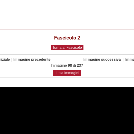
Fascicolo 2
Torna al Fascicolo
iziale
|
Immagine precedente
Immagine successiva
|
Imma
Immagine
98
di
237
Lista immagini