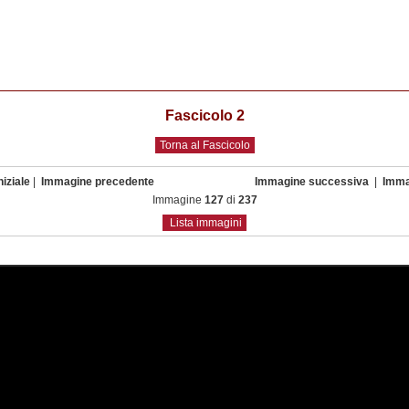
Fascicolo 2
Torna al Fascicolo
iziale
|
Immagine precedente
Immagine successiva
|
Imma
Immagine
127
di
237
Lista immagini