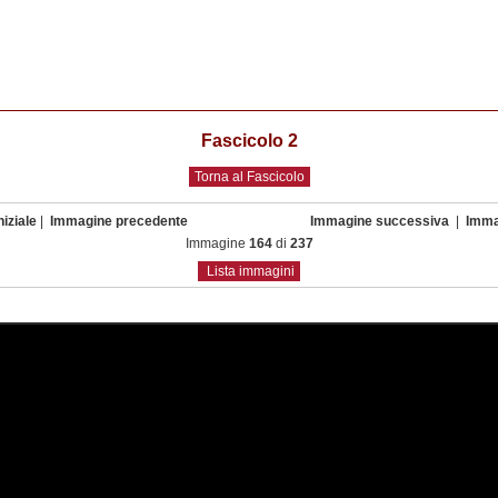
Fascicolo 2
Torna al Fascicolo
iziale
|
Immagine precedente
Immagine successiva
|
Imma
Immagine
164
di
237
Lista immagini