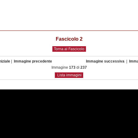
Fascicolo 2
Torna al Fascicolo
iziale
|
Immagine precedente
Immagine successiva
|
Imma
Immagine
173
di
237
Lista immagini